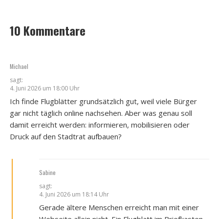
10 Kommentare
Michael
sagt:
4. Juni 2026 um 18:00 Uhr
Ich fin­de Flug­blät­ter grund­sätz­lich gut, weil vie­le Bür­ger
gar nicht täg­lich online nach­se­hen. Aber was genau soll
damit erreicht wer­den: infor­mie­ren, mobi­li­sie­ren oder
Druck auf den Stadt­rat auf­bau­en?
Sabine
sagt:
4. Juni 2026 um 18:14 Uhr
Gera­de älte­re Men­schen erreicht man mit einer
Web­sei­te allein nicht. Ein Flug­blatt im Brief­ka­sten