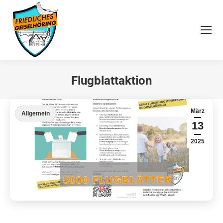
Flugblattaktion
Sie befinden sich hier:
März
Allgemein
13
2025