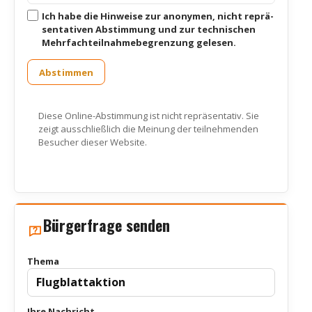
Ich habe die Hin­wei­se zur anony­men, nicht reprä­
sen­ta­ti­ven Abstim­mung und zur tech­ni­schen
Mehr­fach­teil­nah­me­be­gren­zung gele­sen.
Abstimmen
Die­se Online-Abstim­mung ist nicht reprä­sen­ta­tiv. Sie
zeigt aus­schließ­lich die Mei­nung der teil­neh­men­den
Besu­cher die­ser Web­site.
Bürgerfrage senden
The­ma
Ihre Nach­richt