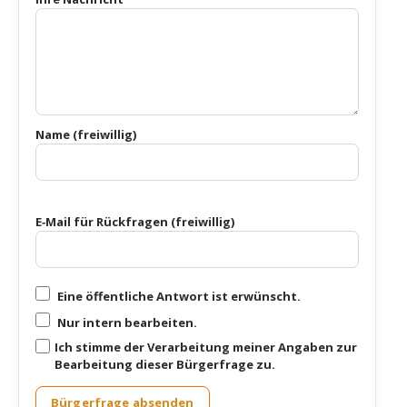
Name (frei­wil­lig)
E‑Mail für Rück­fra­gen (frei­wil­lig)
Eine öffent­li­che Ant­wort ist erwünscht.
Nur intern bear­bei­ten.
Ich stim­me der Ver­ar­bei­tung mei­ner Anga­ben zur
Bear­bei­tung die­ser Bür­ger­fra­ge zu.
Bürgerfrage absenden