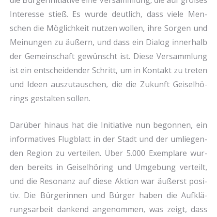
die Bür­ger­initia­ti­ve eine Ver­samm­lung, die auf gro­ßes
Inter­es­se stieß. Es wur­de deut­lich, dass vie­le Men­
schen die Mög­lich­keit nut­zen wol­len, ihre Sor­gen und
Mei­nun­gen zu äußern, und dass ein Dia­log inner­halb
der Gemein­schaft gewünscht ist. Die­se Ver­samm­lung
ist ein ent­schei­den­der Schritt, um in Kon­takt zu tre­ten
und Ideen aus­zu­tau­schen, die die Zukunft Gei­sel­hö­
rings gestal­ten sol­len.
Dar­über hin­aus hat die Initia­ti­ve nun begon­nen, ein
infor­ma­ti­ves Flug­blatt in der Stadt und der umlie­gen­
den Regi­on zu ver­tei­len. Über 5.000 Exem­pla­re wur­
den bereits in Gei­sel­hö­ring und Umge­bung ver­teilt,
und die Reso­nanz auf die­se Akti­on war äußerst posi­
tiv. Die Bür­ge­rin­nen und Bür­ger haben die Auf­klä­
rungs­ar­beit dan­kend ange­nom­men, was zeigt, dass