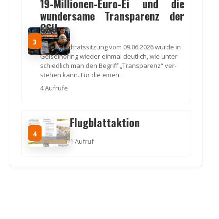
19-Millionen-Euro-Ei und die
wundersame Transparenz der
CSU
3
In der Stadt­rats­sit­zung vom 09.06.2026 wur­de in
Gei­sel­hö­ring wie­der ein­mal deut­lich, wie unter­
schied­lich man den Begriff „Trans­pa­renz“ ver­
ste­hen kann. Für die einen…
4 Auf­ru­fe
Flugblattaktion
4
1 Auf­ruf