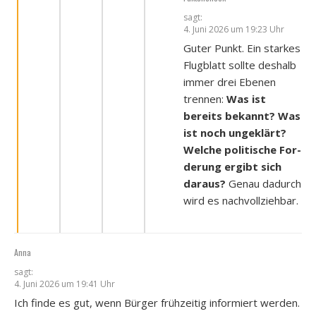
sagt:
4. Juni 2026 um 19:23 Uhr
Guter Punkt. Ein star­kes
Flug­blatt soll­te des­halb
immer drei Ebe­nen
tren­nen:
Was ist
bereits bekannt?
Was
ist noch unge­klärt?
Wel­che poli­ti­sche For­
de­rung ergibt sich
dar­aus?
Genau dadurch
wird es nach­voll­zieh­bar.
Anna
sagt:
4. Juni 2026 um 19:41 Uhr
Ich fin­de es gut, wenn Bür­ger früh­zei­tig infor­miert wer­den.