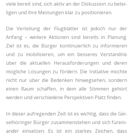
vie­le bereit sind, sich aktiv an der Dis­kus­si­on zu betei­
li­gen und ihre Mei­nun­gen klar zu posi­tio­nie­ren.
Die Ver­tei­lung der Flug­blät­ter ist jedoch nur der
Anfang – wei­te­re Aktio­nen sind bereits in Pla­nung.
Ziel ist es, die Bür­ger kon­ti­nu­ier­lich zu infor­mie­ren
und zu mobi­li­sie­ren, um ein bes­se­res Ver­ständ­nis
über die aktu­el­len Her­aus­for­de­run­gen und deren
mög­li­che Lösun­gen zu för­dern. Die Initia­ti­ve möch­te
nicht nur über die Beden­ken hin­weg­se­hen, son­dern
einen Raum schaf­fen, in dem alle Stim­men gehört
wer­den und ver­schie­de­ne Per­spek­ti­ven Platz fin­den.
In die­ser auf­re­gen­den Zeit ist es wich­tig, dass die Gei­
sel­hö­rin­ger Bür­ger zusam­men­ste­hen und sich für­ein­
an­der ein­set­zen. Es ist ein star­kes Zei­chen, dass