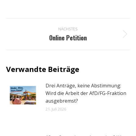
NÄCHSTES
Kommentarnavigation
Online Petition
Nächster
Beitrag:
Drei Anträge, keine Abstimmung:
Wird die Arbeit der AfD/FG-Fraktion
ausgebremst?
21. Juli 2026