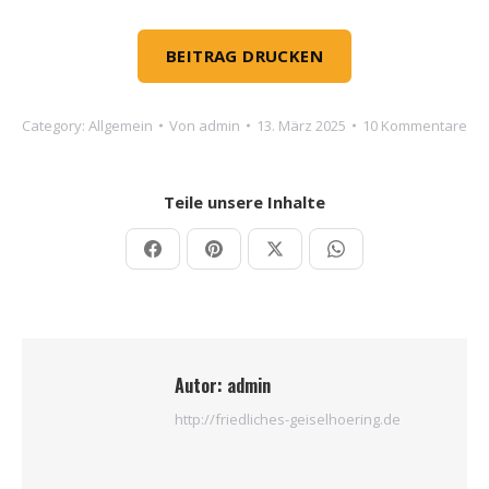
BEITRAG DRUCKEN
Category:
Allgemein
Von
admin
13. März 2025
10 Kommentare
Teile unsere Inhalte
Teilen
Teilen
Teilen
Teilen
auf
auf
auf
auf
Facebook
Pinterest
X
WhatsApp
Autor:
admin
http://friedliches-geiselhoering.de