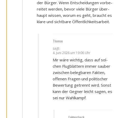
der Bür­ger. Wenn Ent­schei­dun­gen vor­be­
rei­tet wer­den, bevor vie­le Bür­ger über­
haupt wis­sen, wor­um es geht, braucht es
kla­re und sicht­ba­re Öffent­lich­keits­ar­beit.
Thomas
sagt:
4. Juni 2026 um 19:06 Uhr
Mir wäre wich­tig, dass auf sol­
chen Flug­blät­tern immer sau­ber
zwi­schen beleg­ba­ren Fak­ten,
offe­nen Fra­gen und poli­ti­scher
Bewer­tung getrennt wird. Sonst
kann der Geg­ner leicht sagen, es
sei nur Wahl­kampf.
Faktencheck