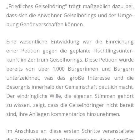
„Fried­li­ches Gei­sel­hö­ring“ trägt maß­geb­lich dazu bei,
dass sich die Anwoh­ner Gei­sel­hö­rings und der Umge­
bung Gehör ver­schaf­fen kön­nen.
Eine wesent­li­che Ent­wick­lung war die Ein­rei­chung
einer Peti­ti­on gegen die geplan­te Flücht­lings­un­ter­
kunft im Zen­trum Gei­sel­hö­rings. Die­se Peti­ti­on wur­de
bereits von über 1.000 Bür­ge­rin­nen und Bür­gern
unter­zeich­net, was das gro­ße Inter­es­se und die
Besorg­nis inner­halb der Gemein­schaft deut­lich macht.
Der ein­dring­li­che Wil­le, die eige­nen Stim­men gehört
zu wis­sen, zeigt, dass die Gei­sel­hö­rin­ger nicht bereit
sind, ihre Anlie­gen kom­men­tar­los hin­zu­neh­men.
Im Anschluss an die­se ersten Schrit­te ver­an­stal­te­te