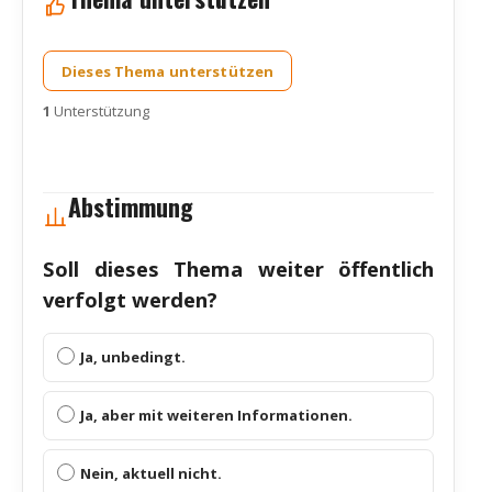
Dieses Thema unterstützen
1
Unter­stüt­zung
Abstimmung
Soll die­ses The­ma wei­ter öffent­lich
ver­folgt wer­den?
Ja, unbe­dingt.
Ja, aber mit wei­te­ren Infor­ma­tio­nen.
Nein, aktu­ell nicht.