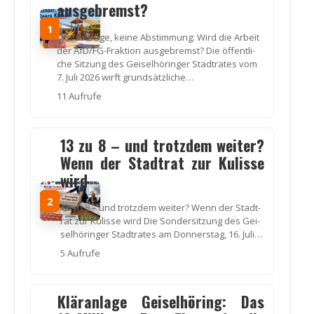
ausgebremst?
1
Drei Anträ­ge, kei­ne Abstim­mung: Wird die Arbeit
der AfD/FG-Frak­ti­on aus­ge­bremst? Die öffent­li­
che Sit­zung des Gei­sel­hö­rin­ger Stadt­ra­tes vom
7. Juli 2026 wirft grund­sätz­li­che…
11 Auf­ru­fe
13 zu 8 – und trotzdem weiter?
Wenn der Stadtrat zur Kulisse
wird
2
13 zu 8 – und trotz­dem wei­ter? Wenn der Stadt­
rat zur Kulis­se wird Die Son­der­sit­zung des Gei­
sel­hö­rin­ger Stadt­ra­tes am Don­ners­tag, 16. Juli…
5 Auf­ru­fe
Kläranlage Geiselhöring: Das