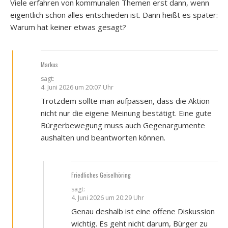
Vie­le erfah­ren von kom­mu­na­len The­men erst dann, wenn
eigent­lich schon alles ent­schie­den ist. Dann heißt es spä­ter:
War­um hat kei­ner etwas gesagt?
Markus
sagt:
4. Juni 2026 um 20:07 Uhr
Trotz­dem soll­te man auf­pas­sen, dass die Akti­on
nicht nur die eige­ne Mei­nung bestä­tigt. Eine gute
Bür­ger­be­we­gung muss auch Gegen­ar­gu­men­te
aus­hal­ten und beant­wor­ten kön­nen.
Friedliches Geiselhöring
sagt:
4. Juni 2026 um 20:29 Uhr
Genau des­halb ist eine offe­ne Dis­kus­si­on
wich­tig. Es geht nicht dar­um, Bür­ger zu