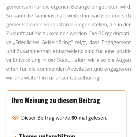
gemein­sam für die eige­nen Belan­ge ein­ge­tre­ten wird.
So kann die Gemein­schaft wei­ter­hin wach­sen und sich
gemein­sam den Her­aus­for­de­run­gen stel­len, die in der
Zukunft auf sie zukom­men wer­den. Die Bür­ger­initia­ti­
ve „Fried­li­ches Gei­sel­hö­ring“ zeigt, dass Enga­ge­ment
und Zusam­men­halt ent­schei­dend sind für eine posi­ti­
ve Ent­wick­lung in der Stadt. Hal­ten wir also die Augen
offen für die kom­men­den Akti­vi­tä­ten und enga­gie­ren
wir uns wei­ter­hin für unser Gei­sel­hö­ring!
Ihre Meinung zu diesem Beitrag
Die­ser Bei­trag wur­de
80
-mal gele­sen.
Thema unterstützen