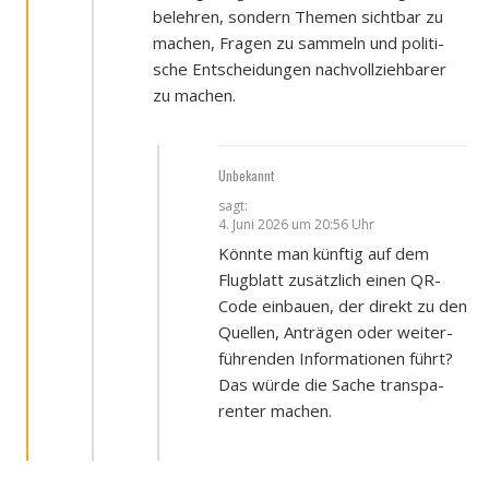
beleh­ren, son­dern The­men sicht­bar zu
machen, Fra­gen zu sam­meln und poli­ti­
sche Ent­schei­dun­gen nach­voll­zieh­ba­rer
zu machen.
Unbekannt
sagt:
4. Juni 2026 um 20:56 Uhr
Könn­te man künf­tig auf dem
Flug­blatt zusätz­lich einen QR-
Code ein­bau­en, der direkt zu den
Quel­len, Anträ­gen oder wei­ter­
füh­ren­den Infor­ma­tio­nen führt?
Das wür­de die Sache trans­pa­
ren­ter machen.