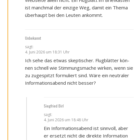
ist manch­mal der ein­zi­ge Weg, damit ein The­ma
über­haupt bei den Leu­ten ankommt.
Unbekannt
sagt:
4. Juni 2026 um 18:31 Uhr
Ich sehe das etwas skep­ti­scher. Flug­blät­ter kön­
nen schnell wie Stim­mungs­ma­che wir­ken, wenn sie
zu zuge­spitzt for­mu­liert sind. Wäre ein neu­tra­ler
Infor­ma­ti­ons­abend nicht bes­ser?
Siegfried Birl
sagt:
4. Juni 2026 um 18:48 Uhr
Ein Infor­ma­ti­ons­abend ist sinn­voll, aber
er ersetzt nicht die direk­te Infor­ma­ti­on