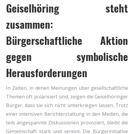
Geiselhöring steht
zusammen:
Bürgerschaftliche Aktion
gegen symbolische
Herausforderungen
In Zei­ten, in denen Mei­nun­gen über gesell­schaft­li­che
The­men oft pola­ri­siert sind, zei­gen die Gei­sel­hö­rin­ger
Bür­ger, dass sie sich nicht unter­krie­gen las­sen. Trotz
einer inten­si­ven Bericht­erstat­tung in den Medi­en, die
teils ange­spann­te Dis­kus­sio­nen pro­vo­ziert, bleibt die
Gemein­schaft stark und ver­eint. Die Bür­ger­initia­ti­ve