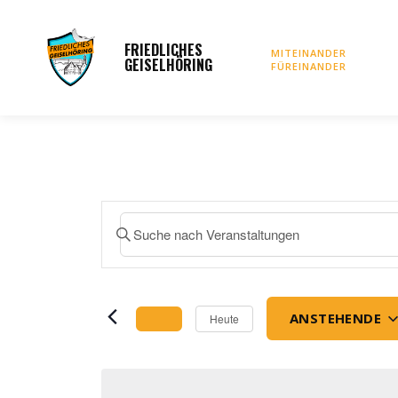
FRIEDLICHES
Startseite
Vorstan
MITEINANDER
GEISELHÖRING
FÜREINANDER
Veranstaltungen
Bitte
Schlüsselwort
Suche
eingeben.
und
Suche
nach
ANSTEHENDE
Heute
Ansichten,
Veranstaltungen
Datum
Schlüsselwort.
Navigation
wählen.