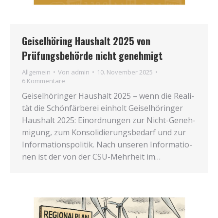
Geiselhöring Haushalt 2025 von
Prüfungsbehörde nicht genehmigt
Allgemein
Von
admin
10. November 2025
6 Kommentare
Gei­sel­hö­rin­ger Haus­halt 2025 – wenn die Rea­li­
tät die Schön­fär­be­rei ein­holt Gei­sel­hö­rin­ger
Haus­halt 2025: Ein­ord­nun­gen zur Nicht-Geneh­­
mi­­gung, zum Kon­so­li­die­rungs­be­darf und zur
Infor­ma­ti­ons­po­li­tik. Nach unse­ren Infor­ma­tio­
nen ist der von der CSU-Mehr­heit im…