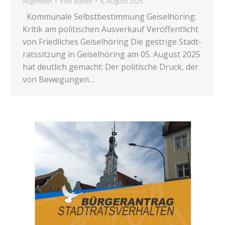
Allgemein
Von
admin
6. August 2025
Kom­mu­na­le Selbst­be­stim­mung Gei­sel­hö­ring:
Kri­tik am poli­ti­schen Aus­ver­kauf Ver­öf­fent­licht
von Fried­li­ches Gei­sel­hö­ring Die gest­ri­ge Stadt­
rats­sit­zung in Gei­sel­hö­ring am 05. August 2025
hat deut­lich gemacht: Der poli­ti­sche Druck, der
von Bewe­gun­gen…