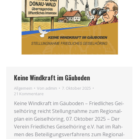
Keine Windkraft im Gäuboden
Allgemein
Von
admin
7. Oktober 2025
21 Kommentare
Kei­ne Wind­kraft im Gäu­bo­den – Fried­li­ches Gei­
sel­hö­ring reicht Stel­lung­nah­me zum Regio­nal­
plan ein Gei­sel­hö­ring, 07. Okto­ber 2025 – Der
Ver­ein Fried­li­ches Gei­sel­hö­ring e.V. hat im Rah­
men des Betei­li­gungs­ver­fah­rens zum Regio­nal­