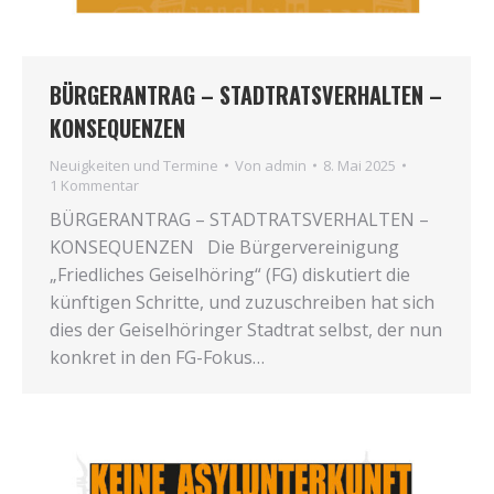
BÜRGERANTRAG – STADTRATSVERHALTEN –
KONSEQUENZEN
Neuigkeiten und Termine
Von
admin
8. Mai 2025
1 Kommentar
BÜRGERANTRAG – STADTRATSVERHALTEN –
KONSEQUENZEN Die Bür­ger­ver­ei­ni­gung
„Fried­li­ches Gei­sel­hö­ring“ (FG) dis­ku­tiert die
künf­ti­gen Schrit­te, und zuzu­schrei­ben hat sich
dies der Gei­sel­hö­rin­ger Stadt­rat selbst, der nun
kon­kret in den FG-Fokus…