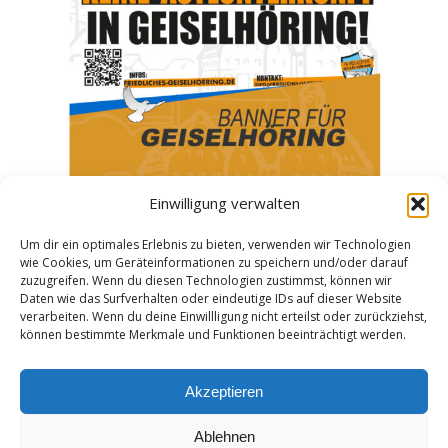
Einwilligung verwalten
Um dir ein optimales Erlebnis zu bieten, verwenden wir Technologien
Bürgerinitiative Friedliches-Geiselhöring
wie Cookies, um Geräteinformationen zu speichern und/oder darauf
setzt ein klares Zeichen mit neuer Banner-
zuzugreifen. Wenn du diesen Technologien zustimmst, können wir
Daten wie das Surfverhalten oder eindeutige IDs auf dieser Website
Aktion
verarbeiten. Wenn du deine Einwillligung nicht erteilst oder zurückziehst,
können bestimmte Merkmale und Funktionen beeinträchtigt werden.
Neuigkeiten und Termine
Von
admin
21. März 2025
Die Bür­ger­initia­ti­ve Friedliches-Geiselhöring.de
Akzeptieren
geht in die näch­ste Run­de ihres Pro­tests. Mit
einer neu­en Ban­­ner-Akti­on an meh­re­ren mar­
Ablehnen