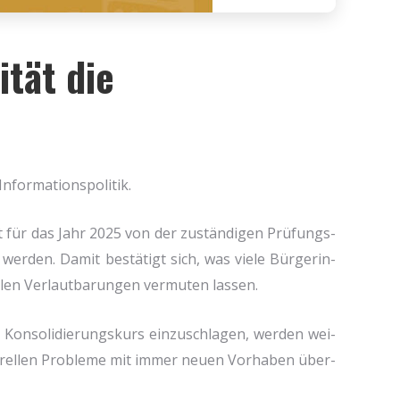
tät die
r­ma­ti­ons­po­li­tik.
lt für das Jahr 2025 von der zustän­di­gen Prü­fungs­
r­den. Damit bestä­tigt sich, was vie­le Bür­ge­rin­
­len Ver­laut­ba­run­gen ver­mu­ten las­sen.
n­so­li­die­rungs­kurs ein­zu­schla­gen, wer­den wei­
u­rel­len Pro­ble­me mit immer neu­en Vor­ha­ben über­