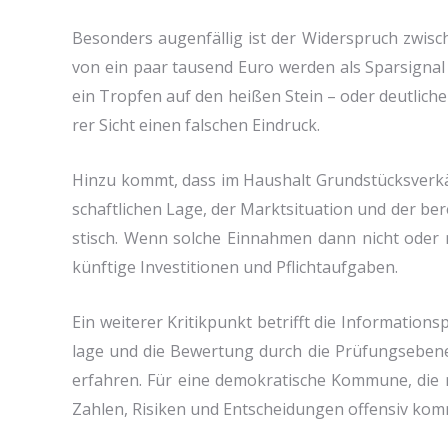
Beson­ders augen­fäl­lig ist der Wider­spruch zwi­sche
von ein paar tau­send Euro wer­den als Spar­si­gnal v
ein Trop­fen auf den hei­ßen Stein – oder deut­li­ch
rer Sicht einen fal­schen Ein­druck.
Hin­zu kommt, dass im Haus­halt Grund­stücks­ver­käu­
schaft­li­chen Lage, der Markt­si­tua­ti­on und der be
stisch. Wenn sol­che Ein­nah­men dann nicht oder nu
künf­ti­ge Inve­sti­tio­nen und Pflicht­auf­ga­ben.
Ein wei­te­rer Kri­tik­punkt betrifft die Infor­ma­ti­o
la­ge und die Bewer­tung durch die Prü­fungs­ebe­ne i
erfah­ren. Für eine demo­kra­ti­sche Kom­mu­ne, die 
Zah­len, Risi­ken und Ent­schei­dun­gen offen­siv kom­