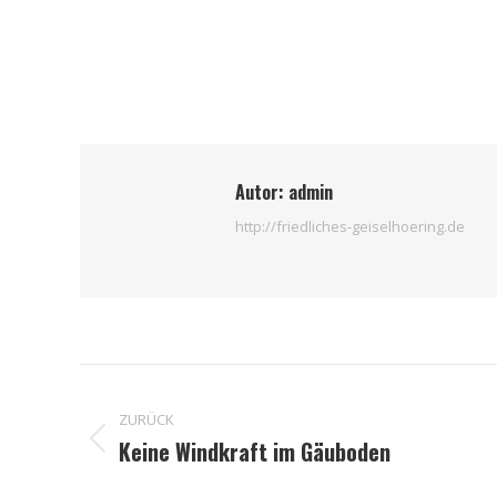
Autor:
admin
http://friedliches-geiselhoering.de
Kommentarnavigation
ZURÜCK
Keine Windkraft im Gäuboden
Vorheriger
Beitrag: