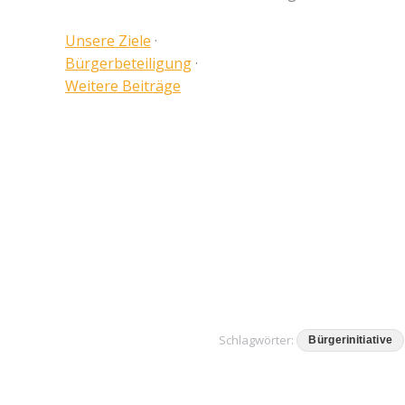
Unse­re Zie­le
·
Bür­ger­be­tei­li­gung
·
Wei­te­re Bei­trä­ge
Schlagwörter:
Bürgerinitiative