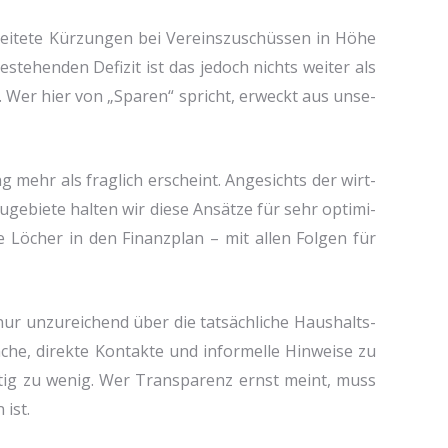
lei­te­te Kür­zun­gen bei Ver­eins­zu­schüs­sen in Höhe
estehen­den Defi­zit ist das jedoch nichts wei­ter als
kt. Wer hier von „Spa­ren“ spricht, erweckt aus unse­
ng mehr als frag­lich erscheint. Ange­sichts der wirt­
ge­bie­te hal­ten wir die­se Ansät­ze für sehr opti­mi­
ue Löcher in den Finanz­plan – mit allen Fol­gen für
 nur unzu­rei­chend über die tat­säch­li­che Haus­halts­
he, direk­te Kon­tak­te und infor­mel­le Hin­wei­se zu
deu­tig zu wenig. Wer Trans­pa­renz ernst meint, muss
 ist.