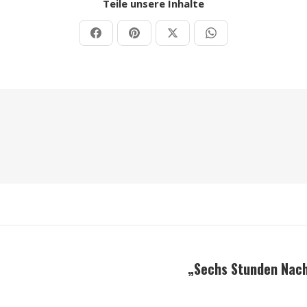
Teile unsere Inhalte
Teilen
Teilen
Teilen
Teilen
auf
auf
auf
auf
Facebook
Pinterest
X
WhatsApp
„Sechs Stunden Nach
Nächster
Beitrag: