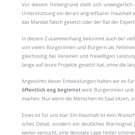
Vor die­sem Hin­ter­grund stellt sich unwei­ger­lich
Unter­stüt­zung ein der­art angreif­ba­rer Haus­halt 
das Man­dat falsch gesetzt oder der Rat der Exper­ten
In die­sem Zusam­men­hang bekommt auch der viel­kri­
von vie­len Bür­ge­rin­nen und Bür­gern als Fehl­in­ve
gleich­zei­tig bei Ver­ei­nen und frei­wil­li­gen Lei­s
lan­ge auf teu­re Pro­jek­te gesetzt hat, ohne die lang­
Ange­sichts die­ser Ent­wick­lun­gen hal­ten wir es für
öffent­lich eng beglei­tet
wird. Bür­ge­rin­nen und 
machen. Nur wenn die Men­schen im Saal sit­zen, zuhö
Eines ist für uns klar: Ein Haus­halt ist kein Wunsch­
sches Detail, son­dern ein deut­li­ches Warn­si­gnal
wei­ter ver­sucht, eine deso­la­te Lage hin­ter schö­n