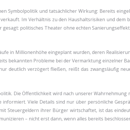
n Sym­bol­po­li­tik und tat­säch­li­cher Wir­kung: Bereits ein­ge­
er­kauft. Im Ver­hält­nis zu den Haus­halts­ri­si­ken und dem b
er gesagt: poli­ti­sches Thea­ter ohne ech­ten Sanie­rungs­ef­fe
fe in Mil­lio­nen­hö­he ein­ge­plant wur­den, deren Rea­li­sie­ru
reits bekann­ten Pro­ble­me bei der Ver­mark­tung ein­zel­ner Bau­
r deut­lich ver­zö­gert flie­ßen, reißt das zwangs­läu­fig ne
ns­po­li­tik. Die Öffent­lich­keit wird nach unse­rer Wahr­neh­mung
nfor­miert. Vie­le Details sind nur über per­sön­li­che Gesprä­c
mit Steu­er­gel­dern ihrer Bür­ger wirt­schaf­tet, ist das ein­
mu­ni­zie­ren – nicht erst dann, wenn alles bereits beschlos­sen