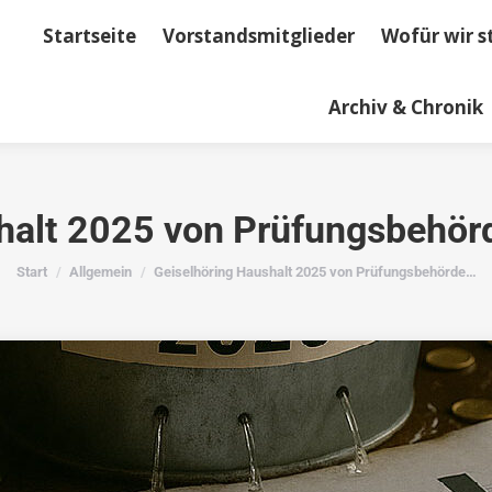
Startseite
Vorstandsmitglieder
Wofür wir s
dsmitglieder
Wofür wir stehen
Kontakt
Term
Archiv & Chronik
halt 2025 von Prüfungsbehör
Sie befinden sich hier:
Start
Allgemein
Geiselhöring Haushalt 2025 von Prüfungsbehörde…