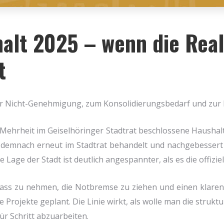
alt 2025 – wenn die Reali
t
 Nicht-Geneh­mi­gung, zum Kon­so­li­die­rungs­be­darf und zur Info
ehr­heit im Gei­sel­hö­rin­ger Stadt­rat beschlos­se­ne Haus­ha
em­nach erneut im Stadt­rat behan­delt und nach­ge­bes­sert we
 Lage der Stadt ist deut­lich ange­spann­ter, als es die offi­zi­el
s zu neh­men, die Not­brem­se zu zie­hen und einen kla­ren Ko
e Pro­jek­te geplant. Die Linie wirkt, als wol­le man die struk­t
r Schritt abzu­ar­bei­ten.