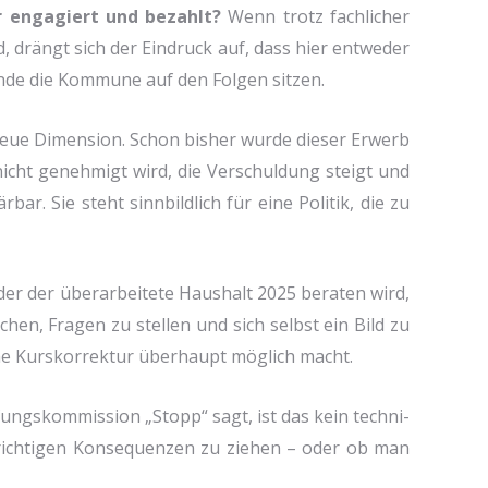
er enga­giert und bezahlt?
Wenn trotz fach­li­cher
d, drängt sich der Ein­druck auf, dass hier ent­we­der
Ende die Kom­mu­ne auf den Fol­gen sit­zen.
neue Dimen­si­on. Schon bis­her wur­de die­ser Erwerb
lt nicht geneh­migt wird, die Ver­schul­dung steigt und
­bar. Sie steht sinn­bild­lich für eine Poli­tik, die zu
 der der über­ar­bei­te­te Haus­halt 2025 bera­ten wird,
­chen, Fra­gen zu stel­len und sich selbst ein Bild zu
e Kurs­kor­rek­tur über­haupt mög­lich macht.
fungs­kom­mis­si­on „Stopp“ sagt, ist das kein tech­ni­
 rich­ti­gen Kon­se­quen­zen zu zie­hen – oder ob man