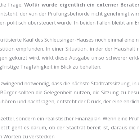
 die Fra­ge:
Wofür wur­de eigent­lich ein exter­ner Bera­t
ent­steht, der von der Prü­fungs­be­hör­de nicht geneh­migt wir
 poli­tisch über­steu­ert wur­de. In bei­den Fäl­len bleibt am 
ti­sier­te Kauf des Schleu­sin­ger-Hau­ses noch ein­mal eine 
­sti­ti­on emp­fun­den. In einer Situa­ti­on, in der der Haus­ha
tun­gen gekürzt wird, wirkt die­se Aus­ga­be umso schwe­rer erklär
fri­sti­ge Trag­fä­hig­keit im Blick zu behal­ten.
 zwin­gend not­wen­dig, dass die näch­ste Stadt­rats­sit­zung, in
Bür­ger soll­ten die Gele­gen­heit nut­zen, die Sit­zung zu besu
­ren und nach­fra­gen, ent­steht der Druck, der eine ehr­li­ch
zet­tel, son­dern ein rea­li­sti­scher Finanz­plan. Wenn eine Prü­
. Jetzt geht es dar­um, ob der Stadt­rat bereit ist, dar­aus die
en Wor­ten zu ver­stecken.