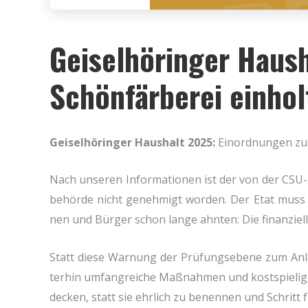
Geiselhöringer Haush
Schönfärberei einhol
Gei­sel­hö­rin­ger Haus­halt 2025:
Ein­ord­nun­gen zur
Nach unse­ren Infor­ma­tio­nen ist der von der CSU-M
be­hör­de nicht geneh­migt wor­den. Der Etat muss d
nen und Bür­ger schon lan­ge ahn­ten: Die finan­zi­el­le
Statt die­se War­nung der Prü­fungs­ebe­ne zum Anlas
ter­hin umfang­rei­che Maß­nah­men und kost­spie­li­g
decken, statt sie ehr­lich zu benen­nen und Schritt fü