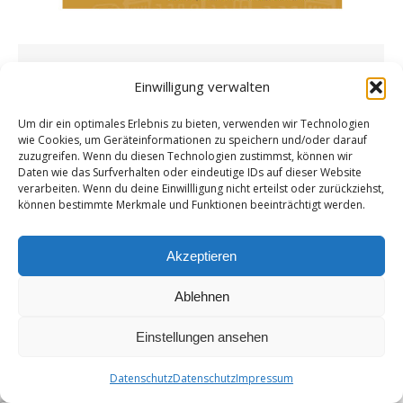
Wie die erste Stadtratssitzung in
Einwilligung verwalten
Geiselhöring den Begriff „Demokratie“ ad
Um dir ein optimales Erlebnis zu bieten, verwenden wir Technologien
absurdum führte
wie Cookies, um Geräteinformationen zu speichern und/oder darauf
zuzugreifen. Wenn du diesen Technologien zustimmst, können wir
Allgemein
Von
admin
15. Mai 2026
Daten wie das Surfverhalten oder eindeutige IDs auf dieser Website
Ein ein­zi­ges Schmie­ren­thea­ter? Wie die erste
verarbeiten. Wenn du deine Einwillligung nicht erteilst oder zurückziehst,
können bestimmte Merkmale und Funktionen beeinträchtigt werden.
Stadt­rats­sit­zung in Gei­sel­hö­ring den Begriff
„Demo­kra­tie“ ad absur­dum führ­te Die kon­sti­
tu­ie­ren­de Sit­zung des neu­en Gei­sel­hö­rin­ger
Akzeptieren
Stadt­rats hät­te eigent­lich ein Zei­chen für einen
Ablehnen
demo­kra­ti­schen Neu­start…
Einstellungen ansehen
Datenschutz
Datenschutz
Impressum