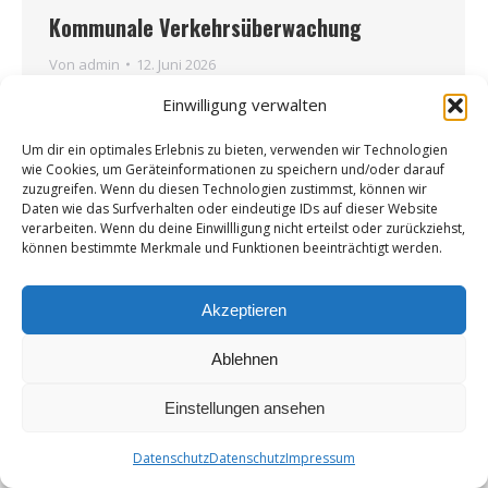
Kommunale Verkehrsüberwachung
Von
admin
12. Juni 2026
Die kom­mu­na­le Ver­kehrs­über­wa­chung in Gei­
Einwilligung verwalten
sel­hö­ring soll aus Sicht von Fried­li­ches Gei­sel­
Um dir ein optimales Erlebnis zu bieten, verwenden wir Technologien
hö­ring kri­tisch geprüft wer­den. Im Mit­tel­punkt
wie Cookies, um Geräteinformationen zu speichern und/oder darauf
ste­hen Ver­hält­nis­mä­ßig­keit, Bür­ger­freund­lich­
zuzugreifen. Wenn du diesen Technologien zustimmst, können wir
keit, tat­säch­li­cher Nut­zen, Kosten und die Fra­
Daten wie das Surfverhalten oder eindeutige IDs auf dieser Website
verarbeiten. Wenn du deine Einwillligung nicht erteilst oder zurückziehst,
ge, ob die bestehen­de Form der Park­über­wa­
können bestimmte Merkmale und Funktionen beeinträchtigt werden.
chung für…
Akzeptieren
Ablehnen
Einstellungen ansehen
Datenschutz
Datenschutz
Impressum