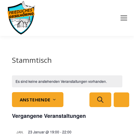
Stammtisch
Es sind keine anstehenden Veranstaltungen vorhanden.
Veranstaltu
Veran
SUCHE
ANSTEHENDE
LISTE
Ansich
Suche
Datum
Vergangene Veranstaltungen
Naviga
wählen.
und
23 Januar @ 19:00
-
22:00
JAN.