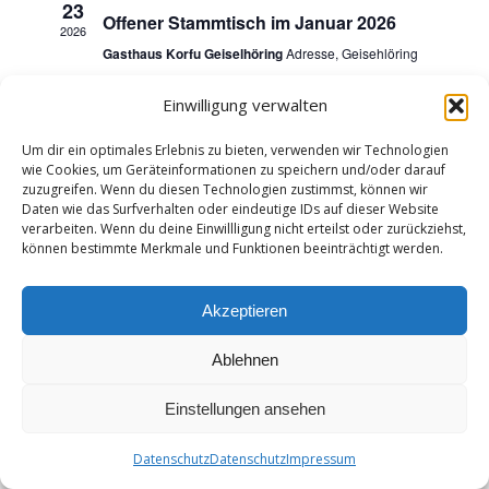
Ansichten,
23
Offener Stammtisch im Januar 2026
2026
Navigation
Gasthaus Korfu Geiselhöring
Adresse, Geisehlöring
Einwilligung verwalten
3 Juli, 2025 @ 19:00
-
21:00
JULI
3
offener Stammtisch
2025
Um dir ein optimales Erlebnis zu bieten, verwenden wir Technologien
Gasthaus Korfu Geiselhöring
Adresse, Geisehlöring
wie Cookies, um Geräteinformationen zu speichern und/oder darauf
zuzugreifen. Wenn du diesen Technologien zustimmst, können wir
Daten wie das Surfverhalten oder eindeutige IDs auf dieser Website
verarbeiten. Wenn du deine Einwillligung nicht erteilst oder zurückziehst,
können bestimmte Merkmale und Funktionen beeinträchtigt werden.
Akzeptieren
Ablehnen
Einstellungen ansehen
Datenschutz
Datenschutz
Impressum