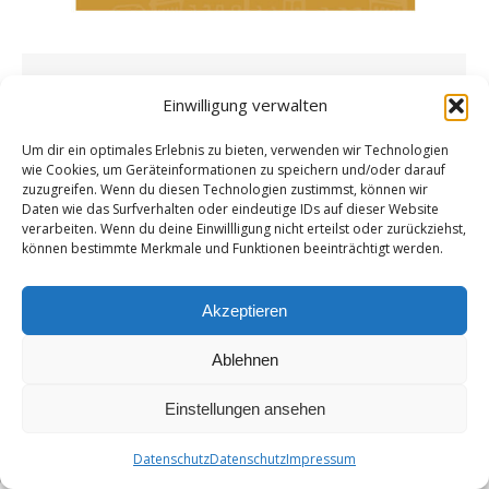
„Sechs Stunden Nachhilfe im richtigen
Einwilligung verwalten
Denken?“ – Danke, ich bleibe lieber
Um dir ein optimales Erlebnis zu bieten, verwenden wir Technologien
mündig.
wie Cookies, um Geräteinformationen zu speichern und/oder darauf
zuzugreifen. Wenn du diesen Technologien zustimmst, können wir
Allgemein
,
Gastbeiträge
Von
admin
22. Januar 2026
Daten wie das Surfverhalten oder eindeutige IDs auf dieser Website
27 Kommentare
verarbeiten. Wenn du deine Einwillligung nicht erteilst oder zurückziehst,
Per­sön­li­che Stel­lung­nah­me von Sieg­fried Birl
können bestimmte Merkmale und Funktionen beeinträchtigt werden.
zum Zei­tungs­ar­ti­kel vom 22. Janu­ar 2026 Der
am 22. Janu­ar 2026 erschie­ne­ne Zei­tungs­ar­ti­
Akzeptieren
kel, ver­fasst von Clio Sai­ler, beschäf­tigt sich in
wei­ten Tei­len mit mir, mei­ner…
Ablehnen
Einstellungen ansehen
Datenschutz
Datenschutz
Impressum