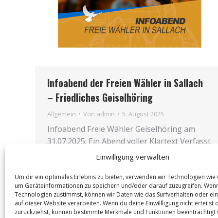
Infoabend der Freien Wähler in Sallach
– Friedliches Geiselhöring
Allgemein
Von
admin
5. August 2025
Info­abend Freie Wäh­ler Gei­sel­hö­ring am
31.07.2025: Ein Abend vol­ler Klar­text Ver­fasst
von Fried­li­ches Gei­sel­hö­ring Der Info­abend
Einwilligung verwalten
Freie Wäh­ler Gei­sel­hö­ring im Gast­haus
Hagn in Sal­lach war gut besucht. Der Gast­
Um dir ein optimales Erlebnis zu bieten, verwenden wir Technologien wie
um Geräteinformationen zu speichern und/oder darauf zuzugreifen. Wen
raum inklu­si­ve…
Technologien zustimmst, können wir Daten wie das Surfverhalten oder ein
auf dieser Website verarbeiten. Wenn du deine Einwillligung nicht erteilst 
zurückziehst, können bestimmte Merkmale und Funktionen beeinträchtigt