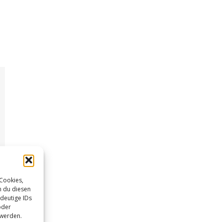
 Cookies,
n du diesen
deutige IDs
oder
 werden.