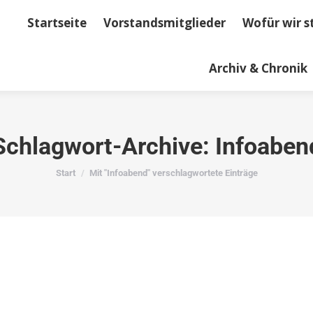
Startseite
Vorstandsmitglieder
Wofür wir s
dsmitglieder
Wofür wir stehen
Kontakt
Term
Archiv & Chronik
Schlagwort-Archive:
Infoaben
Sie befinden sich hier:
Start
Mit "Infoabend" verschlagwortete Einträge