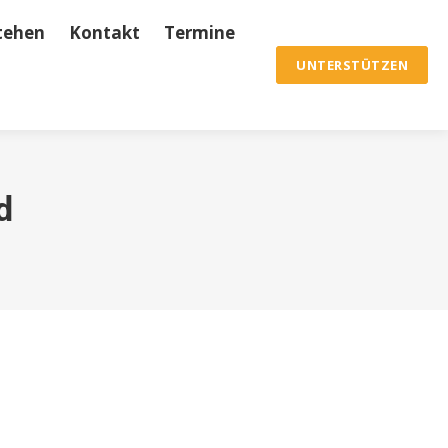
tehen
Kontakt
Termine
ine
Archiv & Chronik
UNTERSTÜTZEN
UNTERSTÜTZEN
d