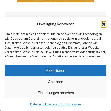
Bürgerinitiative Friedliches-Geiselhöring
Einwilligung verwalten
setzt ein klares Zeichen mit neuer Banner-
Um dir ein optimales Erlebnis zu bieten, verwenden wir Technologien
Aktion
wie Cookies, um Geräteinformationen zu speichern und/oder darauf
zuzugreifen. Wenn du diesen Technologien zustimmst, können wir
Neuigkeiten und Termine
Von
admin
21. März 2025
Daten wie das Surfverhalten oder eindeutige IDs auf dieser Website
Die Bür­ger­initia­ti­ve Friedliches-Geiselhöring.de
verarbeiten. Wenn du deine Einwillligung nicht erteilst oder zurückziehst,
können bestimmte Merkmale und Funktionen beeinträchtigt werden.
geht in die näch­ste Run­de ihres Pro­tests. Mit
einer neu­en Ban­­ner-Akti­on an meh­re­ren mar­
kan­ten Stel­len in Gei­sel­hö­ring machen wir
Akzeptieren
deut­lich: Wir sind mit dem Stadt­rats­be­schluss
Ablehnen
nicht ein­ver­stan­den!…
Einstellungen ansehen
Datenschutz
Datenschutz
Impressum