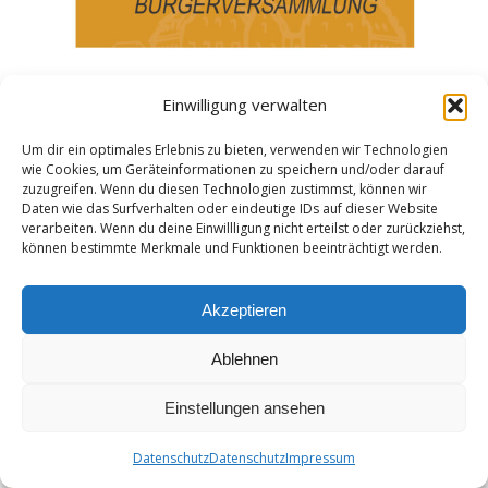
Einwilligung verwalten
Bürgerversammlung 2025 in Geiselhöring
Um dir ein optimales Erlebnis zu bieten, verwenden wir Technologien
– Jetzt unterschreiben!
wie Cookies, um Geräteinformationen zu speichern und/oder darauf
zuzugreifen. Wenn du diesen Technologien zustimmst, können wir
Allgemein
Von
admin
23. Juli 2025
1 Kommentar
Daten wie das Surfverhalten oder eindeutige IDs auf dieser Website
verarbeiten. Wenn du deine Einwillligung nicht erteilst oder zurückziehst,
Jetzt aktiv wer­den: Wir for­dern eine Bür­ger­ver­
können bestimmte Merkmale und Funktionen beeinträchtigt werden.
samm­lung in Gei­sel­hö­ring! Im Jahr 2024 wur­de
in Gei­sel­hö­ring kei­ne Bür­ger­ver­samm­lung
Akzeptieren
abge­hal­ten – obwohl die­se laut Art. 18 Abs. 1
der Baye­ri­schen Gemein­de­ord­nung (GO)…
Ablehnen
Einstellungen ansehen
Datenschutz
Datenschutz
Impressum