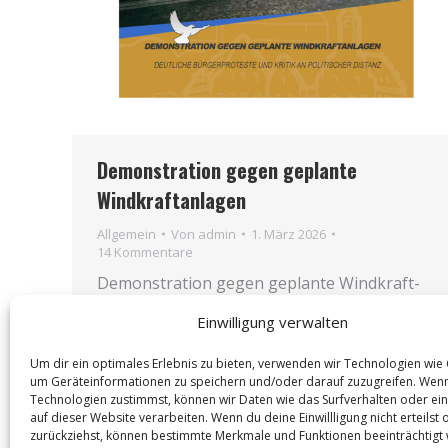
Demonstration gegen geplante
Windkraftanlagen
Allgemein
Von
admin
1. März 2026
14 Kommentare
Demon­stra­ti­on gegen geplan­te Wind­kraft­
an­la­gen in Gei­sel­hö­ring Deut­li­che Bür­ger­
Einwilligung verwalten
pro­te­ste und Kri­tik an poli­ti­scher Distanz
Ver­öf­fent­licht von Fried­li­ches Gei­sel­hö­ring
Um dir ein optimales Erlebnis zu bieten, verwenden wir Technologien wie
Am gest­ri­gen Abend ver­sam­mel­ten sich in
um Geräteinformationen zu speichern und/oder darauf zuzugreifen. Wen
Technologien zustimmst, können wir Daten wie das Surfverhalten oder ein
Gei­sel­hö­ring zahl­rei­che Bür­ge­rin­nen und
auf dieser Website verarbeiten. Wenn du deine Einwillligung nicht erteilst 
Bür­ger zu einer…
zurückziehst, können bestimmte Merkmale und Funktionen beeinträchtigt