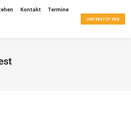
tehen
Kontakt
Termine
ine
Archiv & Chronik
UNTERSTÜTZEN
UNTERSTÜTZEN
est