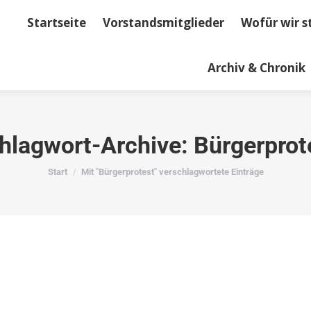
Startseite
Vorstandsmitglieder
Wofür wir s
dsmitglieder
Wofür wir stehen
Kontakt
Term
Archiv & Chronik
hlagwort-Archive:
Bürgerprot
Sie befinden sich hier:
Start
Mit "Bürgerprotest" verschlagwortete Einträge