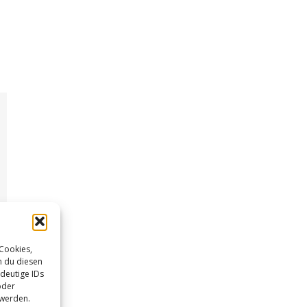
 Cookies,
n du diesen
deutige IDs
oder
 werden.